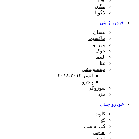
L90
مگان
لاگونا
خودرو ژاپنی
نیسان
ماکسیما
مورانو
جوک
آلتیما
تینا
میتسوبیشی
لنسر ۲۰۱۲-۲۰۱۸
پاجرو
سوزوکی
مزدا
خودرو چینی
کلوت
g9
کی ام سی
ام جی
لیفان