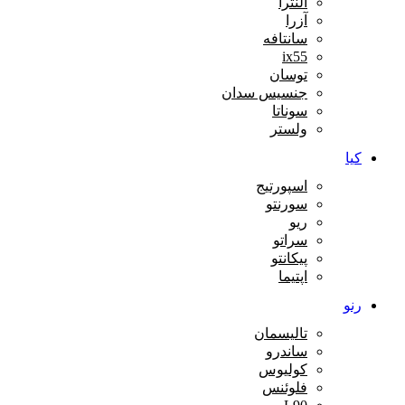
النترا
آزرا
سانتافه
ix55
توسان
جنسیس سدان
سوناتا
ولستر
کیا
اسپورتیج
سورنتو
ریو
سراتو
پيکانتو
اپتیما
رنو
تالیسمان
ساندرو
کولیوس
فلوئنس