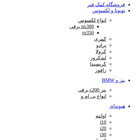
فروشگاه کمک فنر
تویوتا و لکسوس
انواع لکسوس
nx300 برقی
rx350
کمری
پرادو
کرولا
لندکروز
کریسیدا
رافور
بنز و BMW
بنز c200 برقی
انواع بی ام و
هیوندای
اوانته
i10
i20
i30