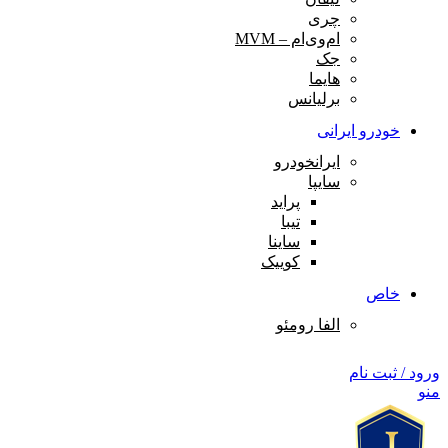
چری
ام‌وی‌ام – MVM
جک
هایما
برلیانس
خودرو‌ ایرانی
ایرانخودرو
سایپا
پراید
تیبا
ساینا
کوییک
خاص
الفا رومئو
ورود / ثبت نام
منو