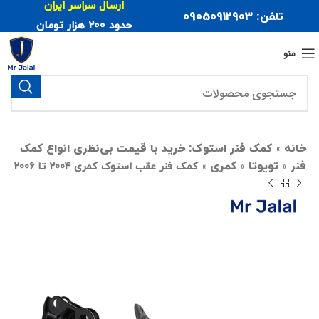
ارسال سراسر ایران
تلفن: 09050912903
حدود 200 هزار تومان
منو
خانه
کمک فنر استوک: خرید با قیمت بی‌نظری انواع کمک
»
فنر
تویوتا
کمری
»
»
»
کمک فنر عقب استوک کمری 2004 تا 2006